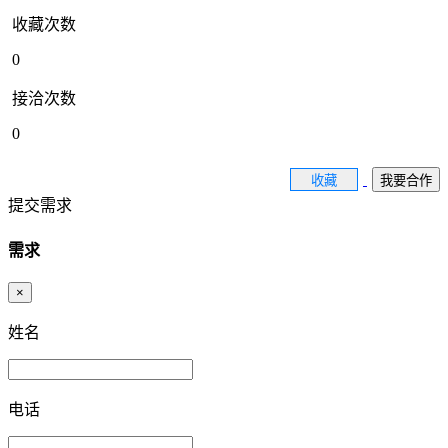
收藏次数
0
接洽次数
0
收藏
我要合作
提交需求
需求
×
姓名
电话