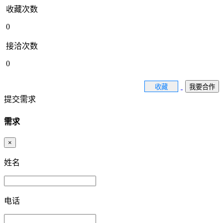
收藏次数
0
接洽次数
0
收藏
我要合作
提交需求
需求
×
姓名
电话