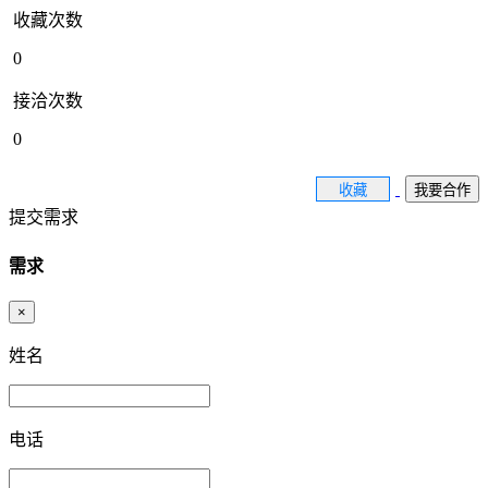
收藏次数
0
接洽次数
0
收藏
我要合作
提交需求
需求
×
姓名
电话