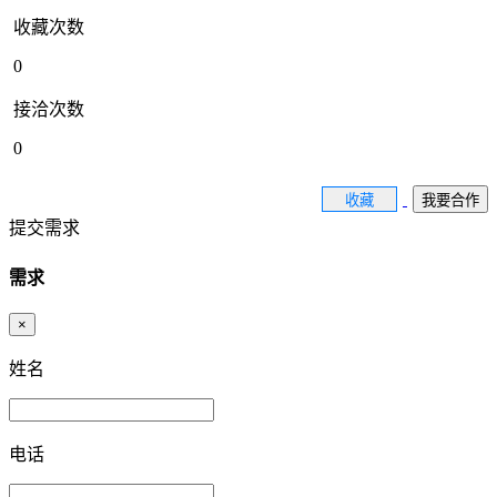
收藏次数
0
接洽次数
0
收藏
我要合作
提交需求
需求
×
姓名
电话