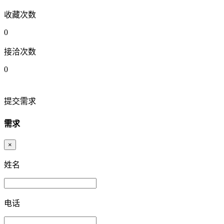
收藏次数
0
接洽次数
0
提交需求
需求
×
姓名
电话