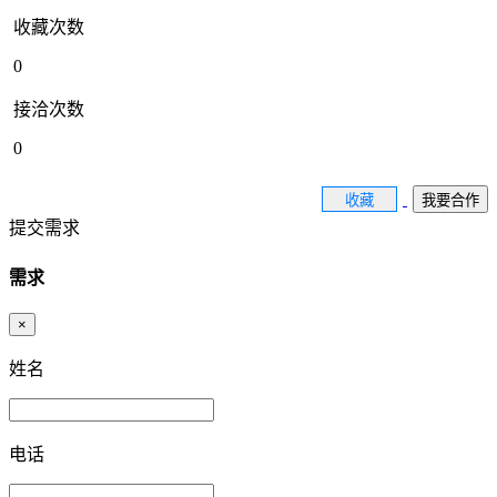
收藏次数
0
接洽次数
0
收藏
我要合作
提交需求
需求
×
姓名
电话