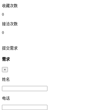
收藏次数
0
接洽次数
0
提交需求
需求
×
姓名
电话