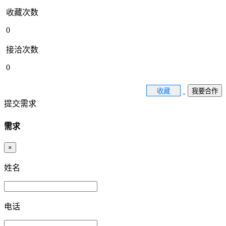
收藏次数
0
接洽次数
0
收藏
我要合作
提交需求
需求
×
姓名
电话