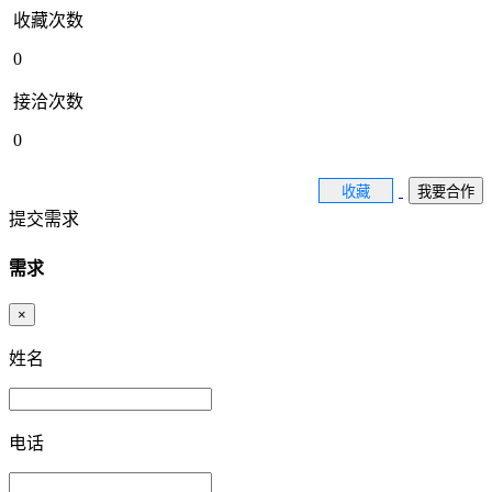
收藏次数
0
接洽次数
0
收藏
我要合作
提交需求
需求
×
姓名
电话