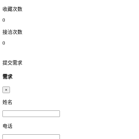
收藏次数
0
接洽次数
0
提交需求
需求
×
姓名
电话