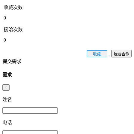
收藏次数
0
接洽次数
0
收藏
我要合作
提交需求
需求
×
姓名
电话