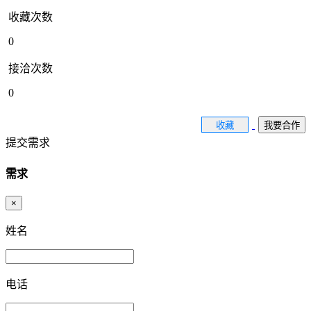
收藏次数
0
接洽次数
0
收藏
我要合作
提交需求
需求
×
姓名
电话