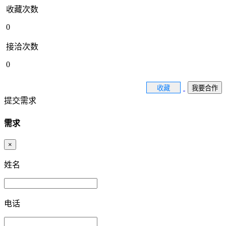
收藏次数
0
接洽次数
0
收藏
我要合作
提交需求
需求
×
姓名
电话