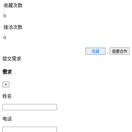
收藏次数
0
接洽次数
0
收藏
我要合作
提交需求
需求
×
姓名
电话