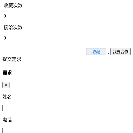
收藏次数
0
接洽次数
0
收藏
我要合作
提交需求
需求
×
姓名
电话