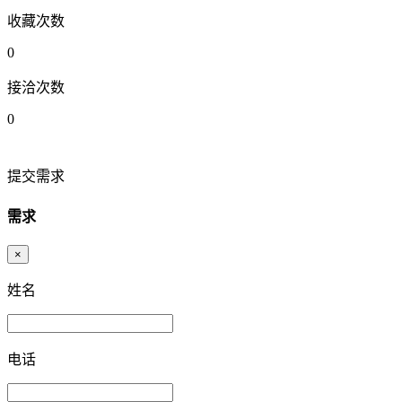
收藏次数
0
接洽次数
0
提交需求
需求
×
姓名
电话