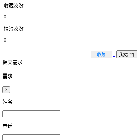
收藏次数
0
接洽次数
0
收藏
我要合作
提交需求
需求
×
姓名
电话