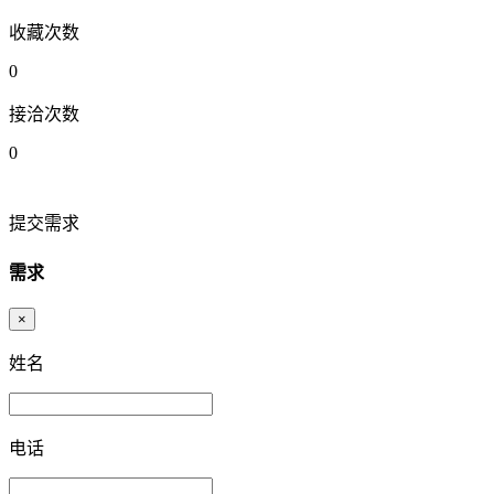
收藏次数
0
接洽次数
0
提交需求
需求
×
姓名
电话