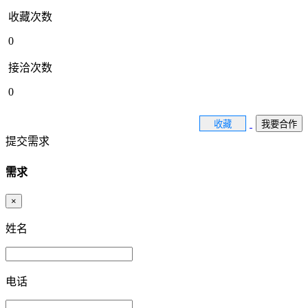
收藏次数
0
接洽次数
0
收藏
我要合作
提交需求
需求
×
姓名
电话