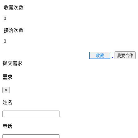
收藏次数
0
接洽次数
0
收藏
我要合作
提交需求
需求
×
姓名
电话