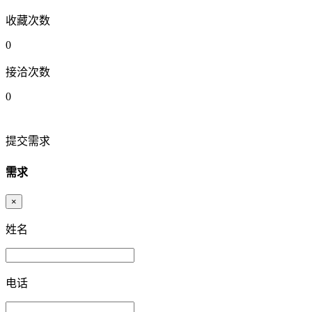
收藏次数
0
接洽次数
0
提交需求
需求
×
姓名
电话