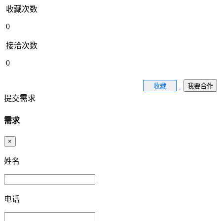
收藏次数
0
接洽次数
0
收藏
我要合作
提交需求
需求
×
姓名
电话