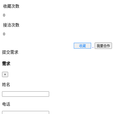
收藏次数
0
接洽次数
0
收藏
我要合作
提交需求
需求
×
姓名
电话