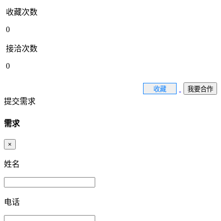
收藏次数
0
接洽次数
0
收藏
我要合作
提交需求
需求
×
姓名
电话