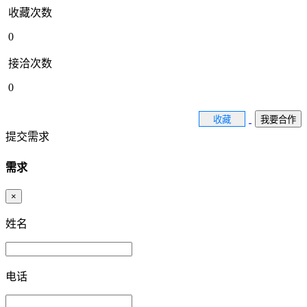
收藏次数
0
接洽次数
0
收藏
我要合作
提交需求
需求
×
姓名
电话