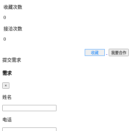
收藏次数
0
接洽次数
0
收藏
我要合作
提交需求
需求
×
姓名
电话