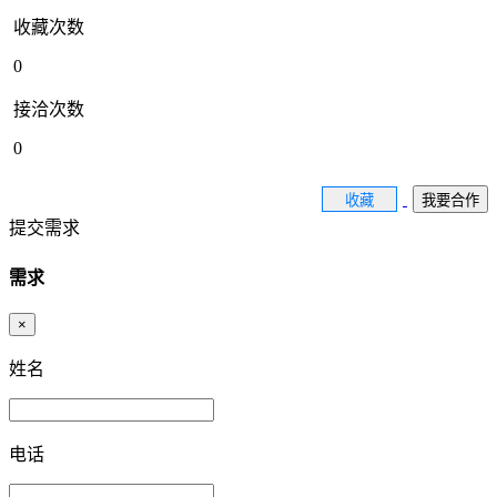
收藏次数
0
接洽次数
0
收藏
我要合作
提交需求
需求
×
姓名
电话