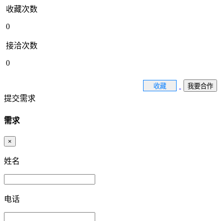
收藏次数
0
接洽次数
0
收藏
我要合作
提交需求
需求
×
姓名
电话