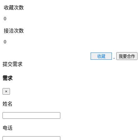
收藏次数
0
接洽次数
0
收藏
我要合作
提交需求
需求
×
姓名
电话