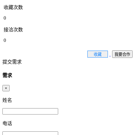
收藏次数
0
接洽次数
0
收藏
我要合作
提交需求
需求
×
姓名
电话