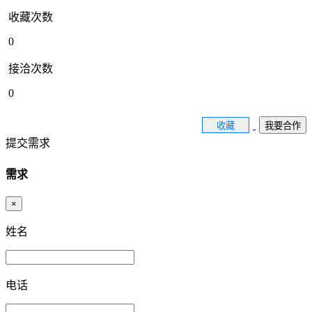
收藏次数
0
接洽次数
0
收藏
我要合作
提交需求
需求
×
姓名
电话