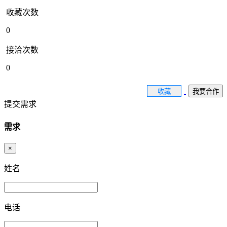
收藏次数
0
接洽次数
0
收藏
我要合作
提交需求
需求
×
姓名
电话