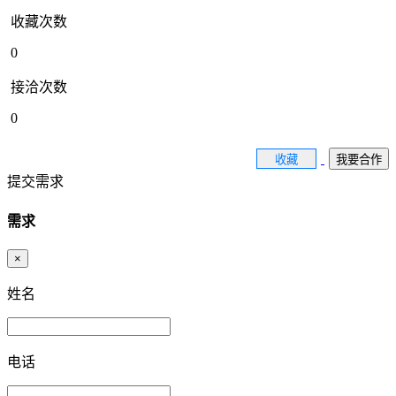
收藏次数
0
接洽次数
0
收藏
我要合作
提交需求
需求
×
姓名
电话