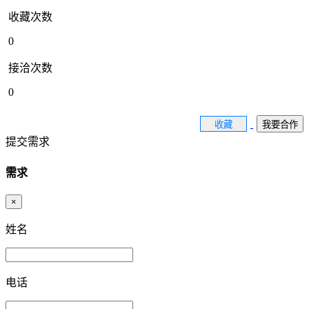
收藏次数
0
接洽次数
0
收藏
我要合作
提交需求
需求
×
姓名
电话