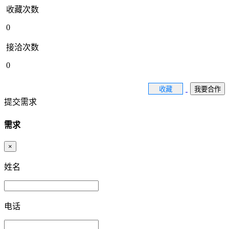
收藏次数
0
接洽次数
0
收藏
我要合作
提交需求
需求
×
姓名
电话