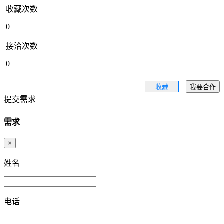
收藏次数
0
接洽次数
0
收藏
我要合作
提交需求
需求
×
姓名
电话