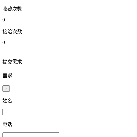
收藏次数
0
接洽次数
0
提交需求
需求
×
姓名
电话