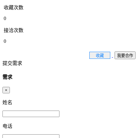
收藏次数
0
接洽次数
0
收藏
我要合作
提交需求
需求
×
姓名
电话