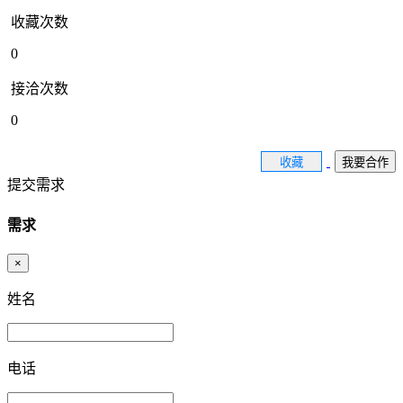
收藏次数
0
接洽次数
0
收藏
我要合作
提交需求
需求
×
姓名
电话