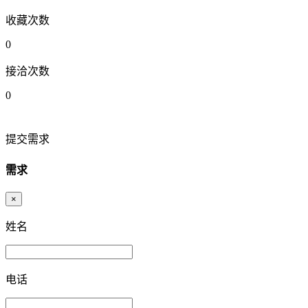
收藏次数
0
接洽次数
0
提交需求
需求
×
姓名
电话