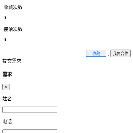
收藏次数
0
接洽次数
0
收藏
我要合作
提交需求
需求
×
姓名
电话