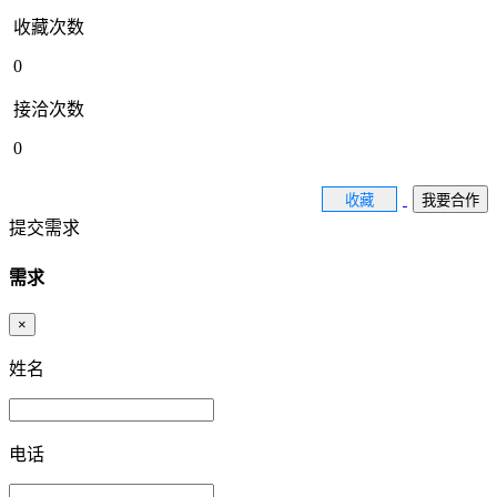
收藏次数
0
接洽次数
0
收藏
我要合作
提交需求
需求
×
姓名
电话