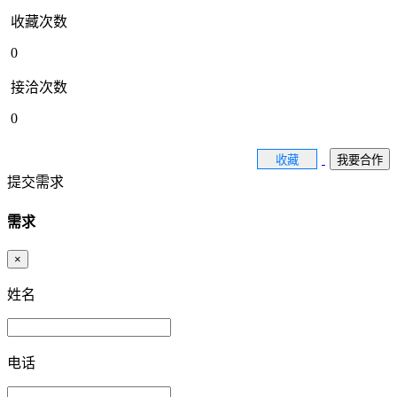
收藏次数
0
接洽次数
0
收藏
我要合作
提交需求
需求
×
姓名
电话