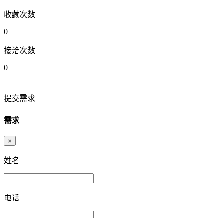
收藏次数
0
接洽次数
0
提交需求
需求
×
姓名
电话