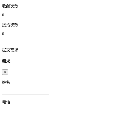
收藏次数
0
接洽次数
0
提交需求
需求
×
姓名
电话