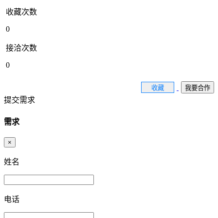
收藏次数
0
接洽次数
0
收藏
我要合作
提交需求
需求
×
姓名
电话