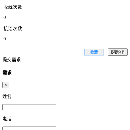
收藏次数
0
接洽次数
0
收藏
我要合作
提交需求
需求
×
姓名
电话