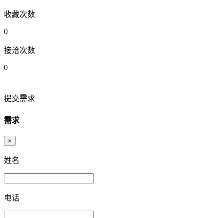
收藏次数
0
接洽次数
0
提交需求
需求
×
姓名
电话