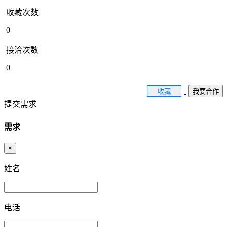
收藏次数
0
接洽次数
0
收藏
我要合作
提交需求
需求
×
姓名
电话