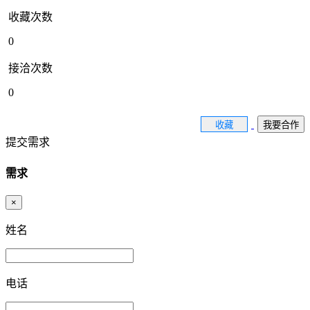
收藏次数
0
接洽次数
0
收藏
我要合作
提交需求
需求
×
姓名
电话